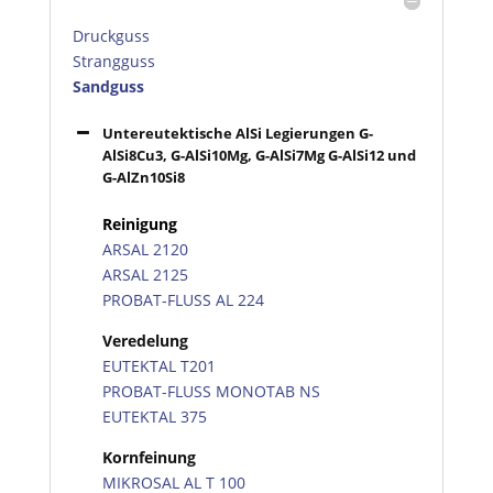
Druckguss
Strangguss
Sandguss
Untereutektische AlSi Legierungen G-
AlSi8Cu3, G-AlSi10Mg, G-AlSi7Mg G-AlSi12 und
G-AlZn10Si8
Reinigung
ARSAL 2120
ARSAL 2125
PROBAT-FLUSS AL 224
Veredelung
EUTEKTAL T201
PROBAT-FLUSS MONOTAB NS
EUTEKTAL 375
Kornfeinung
MIKROSAL AL T 100