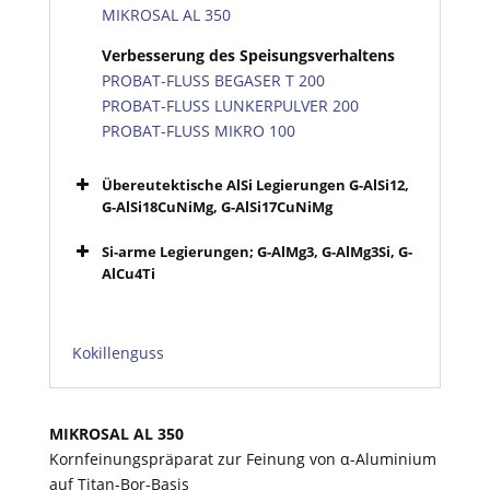
MIKROSAL AL 350
Verbesserung des Speisungsverhaltens
PROBAT-FLUSS BEGASER T 200
PROBAT-FLUSS LUNKERPULVER 200
PROBAT-FLUSS MIKRO 100
Übereutektische AlSi Legierungen G-AlSi12,
G-AlSi18CuNiMg, G-AlSi17CuNiMg
Si-arme Legierungen; G-AlMg3, G-AlMg3Si, G-
AlCu4Ti
Kokillenguss
MIKROSAL AL 350
Kornfeinungspräparat zur Feinung von α-Aluminium
auf Titan-Bor-Basis