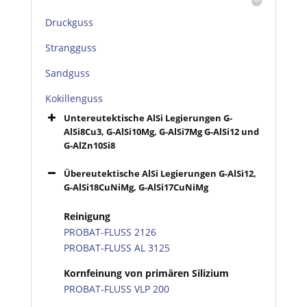
Druckguss
Strangguss
Sandguss
Kokillenguss
Untereutektische AlSi Legierungen G-
AlSi8Cu3, G-AlSi10Mg, G-AlSi7Mg G-AlSi12 und
G-AlZn10Si8
Übereutektische AlSi Legierungen G-AlSi12,
G-AlSi18CuNiMg, G-AlSi17CuNiMg
Reinigung
PROBAT-FLUSS 2126
PROBAT-FLUSS AL 3125
Kornfeinung von primären Silizium
PROBAT-FLUSS VLP 200