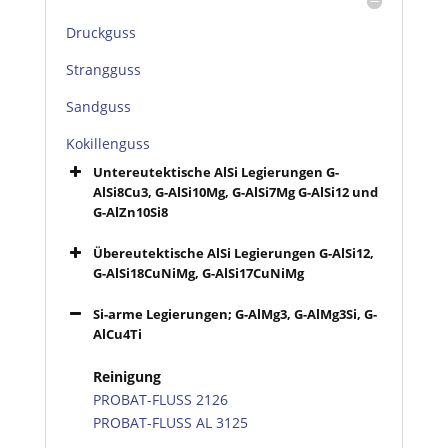
Druckguss
Strangguss
Sandguss
Kokillenguss
Untereutektische AlSi Legierungen G-
AlSi8Cu3, G-AlSi10Mg, G-AlSi7Mg G-AlSi12 und
G-AlZn10Si8
Übereutektische AlSi Legierungen G-AlSi12,
G-AlSi18CuNiMg, G-AlSi17CuNiMg
Si-arme Legierungen; G-AlMg3, G-AlMg3Si, G-
AlCu4Ti
Reinigung
PROBAT-FLUSS 2126
PROBAT-FLUSS AL 3125