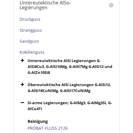
Untereutektische AlSo-
Legierungen
Druckguss
Strangguss
Sandguss
Kokillenguss
Untereutektische AlSi Legierungen G-
AlSi8Cu3, G-AlSi10Mg, G-AlSi7Mg G-AlSi12 und
G-AlZn10Si8
Übereutektische AlSi Legierungen G-AlSi12,
G-AlSi18CuNiMg, G-AlSi17CuNiMg
Si-arme Legierungen; G-AlMg3, G-AlMg3Si, G-
AlCu4Ti
Reinigung
PROBAT-FLUSS 2126