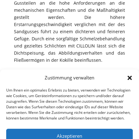
Gussteilen an die hohe Anforderungen an die
mechanischen Eigenschaften und die Maßhaltigkeit
gestellt werden. Die höhere
Erstarrungsgeschwindigkeit verglichen mit der des
Sandgusses führt zu einem dichteren und feineren
Gefüge. Durch eine sorgfältige Schmelzebehandlung
und gezieltes Schlichten mit CILLOLIN lässt sich die
Dichtspeisung, das Abbildungsverhalten und das
Fließvermögen in der Kokille beeinflussen.
Die Schmelzebehandlung der im Kokillenguss
Zustimmung verwalten
verwendeten Legierung erfolgt zur:
Reinigung
von oxidischen Verunreinigungen und
Um Ihnen ein optimales Erlebnis zu bieten, verwenden wir Technologien
wie Cookies, um Geräteinformationen zu speichern und/oder darauf
Einschlüssen.
zuzugreifen. Wenn Sie diesen Technologien zustimmem, können wir
Daten wie das Surfverhalten oder eindeutige IDs auf dieser Website
Veredelung
für höhere Festigkeits- und
verarbeiten. Wenn Sie die Zustimmung nicht erteilen oder zurückziehen,
Dehnungswerte im Gussteil.
können bestimmte Merkmale und Funktionen beeinträchtigt werden.
Kornfeinung
zur Verbesserung des
Speisungsverhaltens sowie zur Vorbeugung der
Akzeptieren