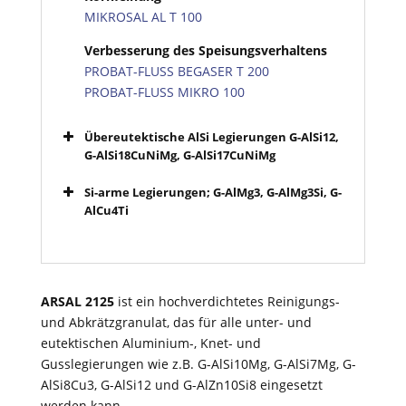
MIKROSAL AL T 100
Verbesserung des Speisungsverhaltens
PROBAT-FLUSS BEGASER T 200
PROBAT-FLUSS MIKRO 100
Übereutektische AlSi Legierungen G-AlSi12,
G-AlSi18CuNiMg, G-AlSi17CuNiMg
Si-arme Legierungen; G-AlMg3, G-AlMg3Si, G-
AlCu4Ti
ARSAL 2125
ist ein hochverdichtetes Reinigungs-
und Abkrätzgranulat, das für alle unter- und
eutektischen Aluminium-, Knet- und
Gusslegierungen wie z.B. G-AlSi10Mg, G-AlSi7Mg, G-
AlSi8Cu3, G-AlSi12 und G-AlZn10Si8 eingesetzt
werden kann.