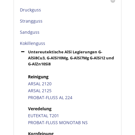
Druckguss
Strangguss
Sandguss
Kokillenguss
Untereutektische AlSi Legierungen G-
AlSi8Cu3, G-AlSi10Mg, G-AlSi7Mg G-AlSi12 und
G-AlZn10Si8
Reinigung
ARSAL 2120
ARSAL 2125
PROBAT-FLUSS AL 224
Veredelung
EUTEKTAL T201
PROBAT-FLUSS MONOTAB NS
Kornfeinung