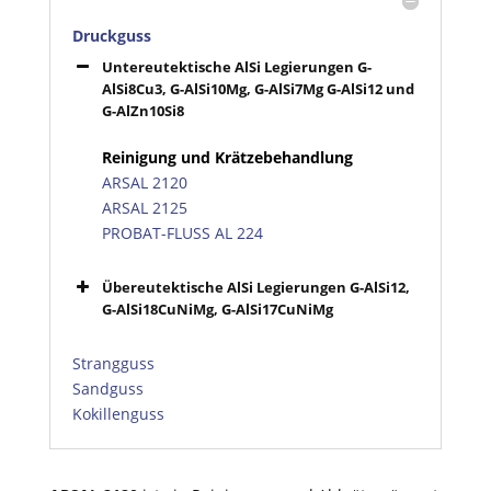
Druckguss
Untereutektische AlSi Legierungen G-
AlSi8Cu3, G-AlSi10Mg, G-AlSi7Mg G-AlSi12 und
G-AlZn10Si8
Reinigung und Krätzebehandlung
ARSAL 2120
ARSAL 2125
PROBAT-FLUSS AL 224
Übereutektische AlSi Legierungen G-AlSi12,
G-AlSi18CuNiMg, G-AlSi17CuNiMg
Strangguss
Sandguss
Kokillenguss